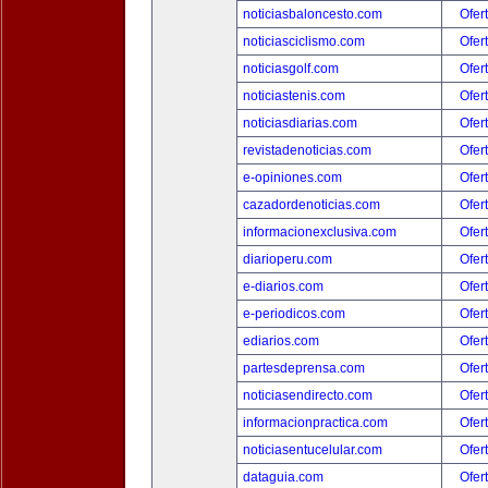
noticiasbaloncesto.com
Ofer
noticiasciclismo.com
Ofer
noticiasgolf.com
Ofer
noticiastenis.com
Ofer
noticiasdiarias.com
Ofer
revistadenoticias.com
Ofer
e-opiniones.com
Ofer
cazadordenoticias.com
Ofer
informacionexclusiva.com
Ofer
diarioperu.com
Ofer
e-diarios.com
Ofer
e-periodicos.com
Ofer
ediarios.com
Ofer
partesdeprensa.com
Ofer
noticiasendirecto.com
Ofer
informacionpractica.com
Ofer
noticiasentucelular.com
Ofer
dataguia.com
Ofer