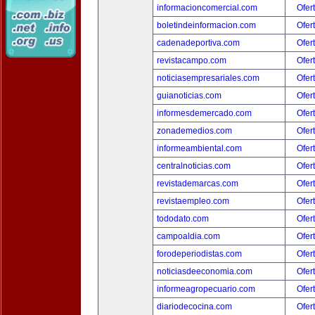
informacioncomercial.com
Ofer
boletindeinformacion.com
Ofer
cadenadeportiva.com
Ofer
revistacampo.com
Ofer
noticiasempresariales.com
Ofer
guianoticias.com
Ofer
informesdemercado.com
Ofer
zonademedios.com
Ofer
informeambiental.com
Ofer
centralnoticias.com
Ofer
revistademarcas.com
Ofer
revistaempleo.com
Ofer
tododato.com
Ofer
campoaldia.com
Ofer
forodeperiodistas.com
Ofer
noticiasdeeconomia.com
Ofer
informeagropecuario.com
Ofer
diariodecocina.com
Ofer