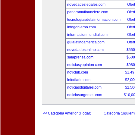
novedadeslegales.com
Ofer
panoramafinanciero.com
Ofer
tecnologiasdelainformacion.com
Ofer
infogobierno.com
Ofer
informacionmundial.com
Ofer
guialatinoamerica.com
Ofer
novedadesonline.com
$550
salaprensa.com
$600
noticiasyopinion.com
$980
noticlub.com
$1,49
infodiario.com
$2,00
noticiasdigitales.com
$2,50
noticiasurgentes.com
$10,0
<< Categoria Anterior (Hogar)
Categoria Siguient