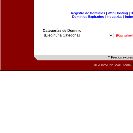
Registro de Dominios
|
Web Hosting
|
D
Dominios Expirados
|
Industrias
|
Indu
Categorías de Dominio:
[Pág. princi
** Precios expre
© 2002/2022 Solo10.com