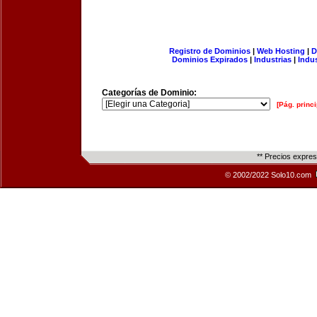
Registro de Dominios
|
Web Hosting
|
D
Dominios Expirados
|
Industrias
|
Indu
Categorías de Dominio:
[Pág. princi
** Precios expre
© 2002/2022 Solo10.com