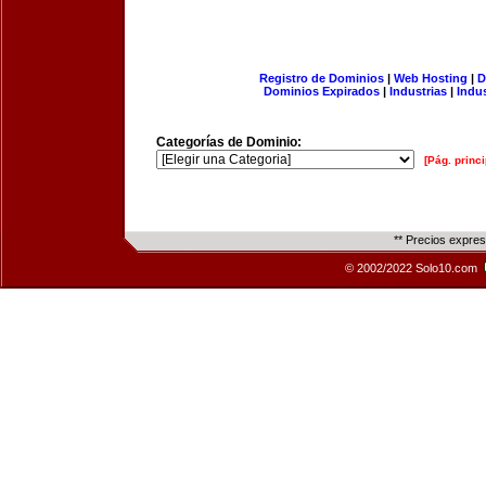
Registro de Dominios
|
Web Hosting
|
D
Dominios Expirados
|
Industrias
|
Indu
Categorías de Dominio:
[Pág. princi
** Precios expre
© 2002/2022 Solo10.com