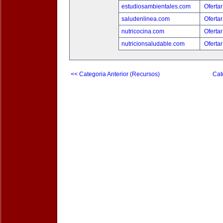
estudiosambientales.com
Ofertar
saludenlinea.com
Ofertar
nutricocina.com
Ofertar
nutricionsaludable.com
Ofertar
<< Categoria Anterior (Recursos)
Cat