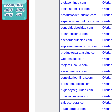
dietasenlinea.com
Ofertar
dietasadomicilio.com
Ofertar
productosdenutricion.com
Ofertar
especialistaennutricion.com
Ofertar
controldeobesidad.com
Ofertar
guianutricional.com
Ofertar
asesordenutricion.com
Ofertar
suplementosnutricion.com
Ofertar
productosparalasalud.com
Ofertar
webdesalud.com
Ofertar
mejoresusalud.com
Ofertar
systemmedics.com
Ofertar
consultorioenlinea.com
Ofertar
portaldenutricion.com
Ofertar
higieneyseguridad.com
Ofertar
nutricionsuperior.com
Ofertar
saludcorporal.com
Ofertar
terapiagrupal.com
Ofertar