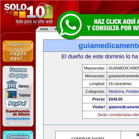
guiamedicament
El dueño de este dominio lo ha
Mayusculas:
GUIAMEDICAME
Minusculas:
guiamedicamento
Longitud:
16 caracteres
Categorias:
Medicina
,
Portale
Precio:
$449.00
Visitar!
guiamedicament
Serán consideradas ofer
R