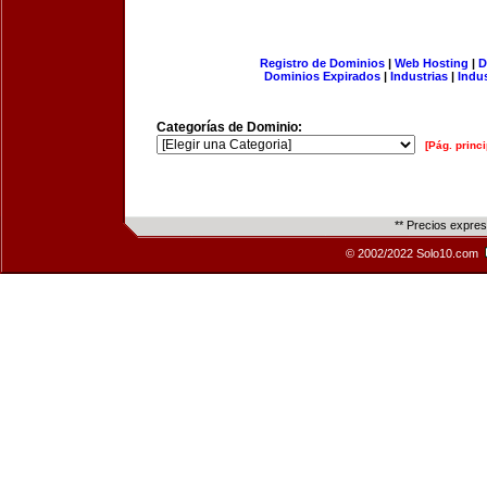
Registro de Dominios
|
Web Hosting
|
D
Dominios Expirados
|
Industrias
|
Indu
Categorías de Dominio:
[Pág. princi
** Precios expre
© 2002/2022 Solo10.com