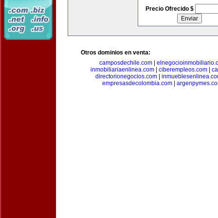
Precio Ofrecido $
Otros dominios en venta:
camposdechile.com
|
elnegocioinmobiliario
inmobiliariaenlinea.com
|
ciberempleos.com
|
ca
directorionegocios.com
|
inmueblesenlinea.c
empresasdecolombia.com
|
argenpymes.c