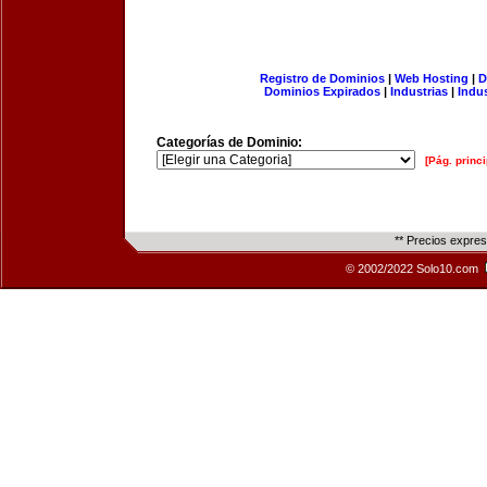
Registro de Dominios
|
Web Hosting
|
D
Dominios Expirados
|
Industrias
|
Indu
Categorías de Dominio:
[Pág. princi
** Precios expre
© 2002/2022 Solo10.com