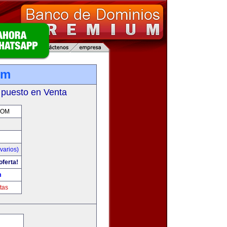
om
 puesto en Venta
COM
varios)
oferta!
m
tas