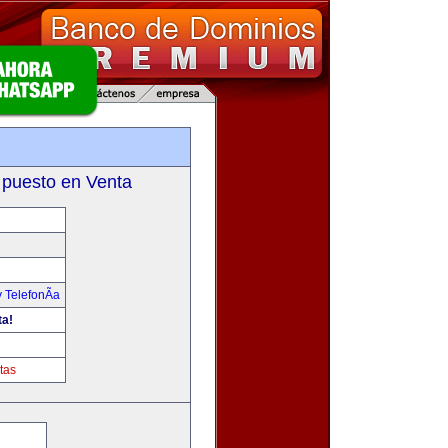
 puesto en Venta
 TelefonÃ­a
ta!
tas