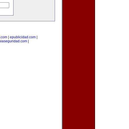
a.com
|
epublicidad.com
|
uiaseguridad.com
|