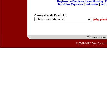
Registro de Dominios
|
Web Hosting
|
D
Dominios Expirados
|
Industrias
|
Indu
Categorías de Dominio:
[Pág. princi
** Precios expre
© 2002/2022 Solo10.com