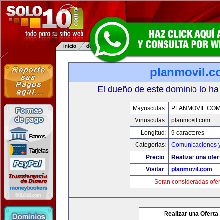
planmovil.c
El dueño de este dominio lo ha
Mayusculas:
PLANMOVIL.CO
Minusculas:
planmovil.com
Longitud:
9 caracteres
Categorias:
Comunicaciones y
Precio:
Realizar una ofer
Visitar!
planmovil.com
Serán consideradas ofer
Realizar una Oferta