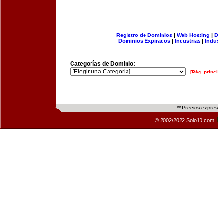
Registro de Dominios
|
Web Hosting
|
D
Dominios Expirados
|
Industrias
|
Indu
Categorías de Dominio:
[Pág. princi
** Precios expre
© 2002/2022 Solo10.com