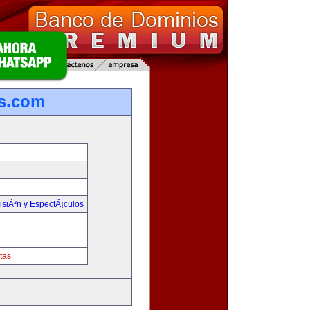
s.com
isiÃ³n y EspectÃ¡culos
tas