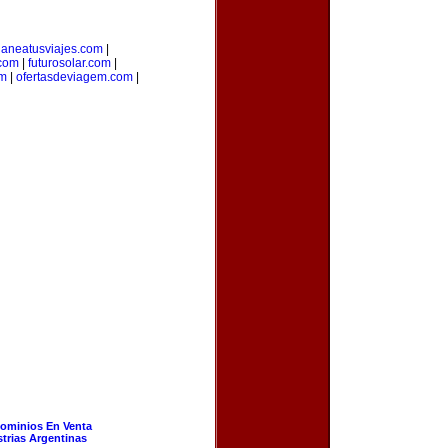
laneatusviajes.com
|
.com
|
futurosolar.com
|
om
|
ofertasdeviagem.com
|
ominios En Venta
strias Argentinas