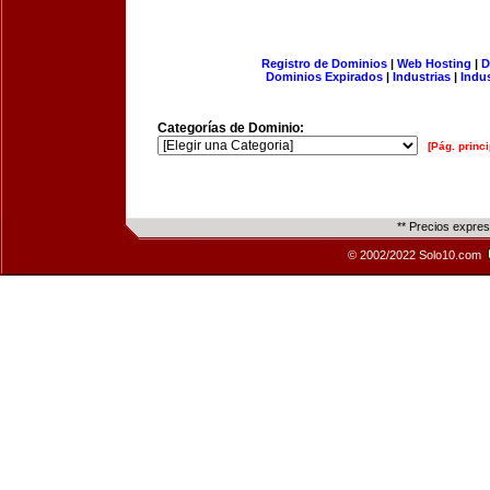
Registro de Dominios
|
Web Hosting
|
D
Dominios Expirados
|
Industrias
|
Indu
Categorías de Dominio:
[Pág. princi
** Precios expre
© 2002/2022 Solo10.com