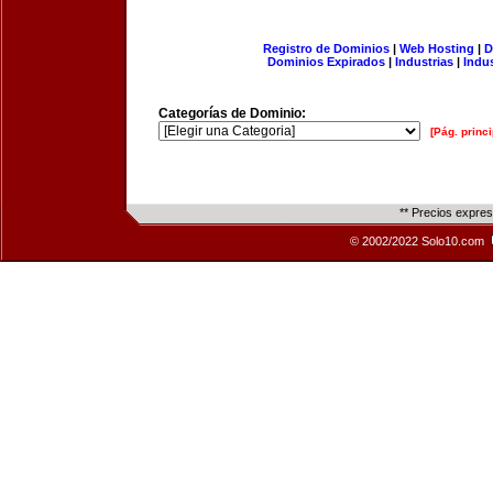
Registro de Dominios
|
Web Hosting
|
D
Dominios Expirados
|
Industrias
|
Indu
Categorías de Dominio:
[Pág. princi
** Precios expre
© 2002/2022 Solo10.com