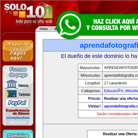
aprendafotograf
El dueño de este dominio lo ha
Mayusculas:
APRENDAFOTOGR
Minusculas:
aprendafotografia.
Longitud:
17 caracteres
Categorias:
EducaciÃ³n
,
Miscela
Precio:
Realizar una oferta
Visitar!
aprendafotografia
Serán consideradas ofer
Realizar una Oferta