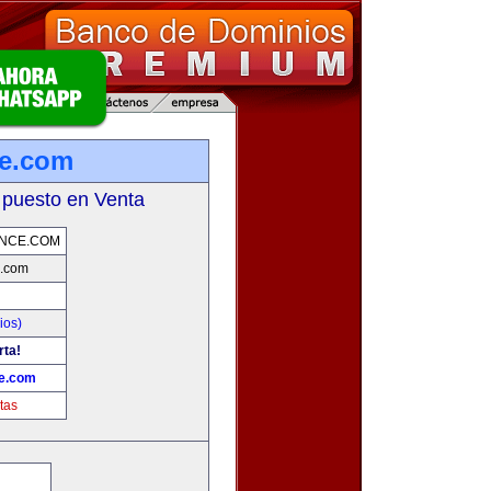
ce.com
 puesto en Venta
INCE.COM
e.com
ios)
rta!
ce.com
tas