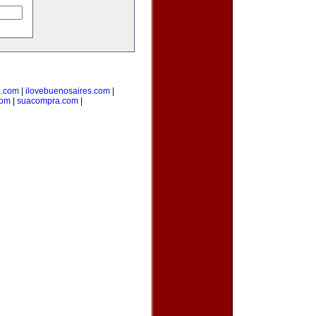
a.com
|
ilovebuenosaires.com
|
com
|
suacompra.com
|