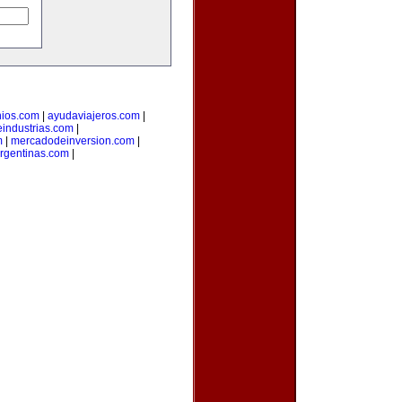
nios.com
|
ayudaviajeros.com
|
industrias.com
|
m
|
mercadodeinversion.com
|
rgentinas.com
|